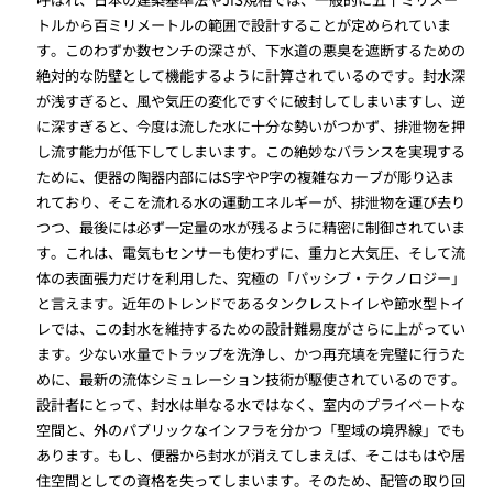
トルから百ミリメートルの範囲で設計することが定められていま
す。このわずか数センチの深さが、下水道の悪臭を遮断するための
絶対的な防壁として機能するように計算されているのです。封水深
が浅すぎると、風や気圧の変化ですぐに破封してしまいますし、逆
に深すぎると、今度は流した水に十分な勢いがつかず、排泄物を押
し流す能力が低下してしまいます。この絶妙なバランスを実現する
ために、便器の陶器内部にはS字やP字の複雑なカーブが彫り込ま
れており、そこを流れる水の運動エネルギーが、排泄物を運び去り
つつ、最後には必ず一定量の水が残るように精密に制御されていま
す。これは、電気もセンサーも使わずに、重力と大気圧、そして流
体の表面張力だけを利用した、究極の「パッシブ・テクノロジー」
と言えます。近年のトレンドであるタンクレストイレや節水型トイ
レでは、この封水を維持するための設計難易度がさらに上がってい
ます。少ない水量でトラップを洗浄し、かつ再充填を完璧に行うた
めに、最新の流体シミュレーション技術が駆使されているのです。
設計者にとって、封水は単なる水ではなく、室内のプライベートな
空間と、外のパブリックなインフラを分かつ「聖域の境界線」でも
あります。もし、便器から封水が消えてしまえば、そこはもはや居
住空間としての資格を失ってしまいます。そのため、配管の取り回