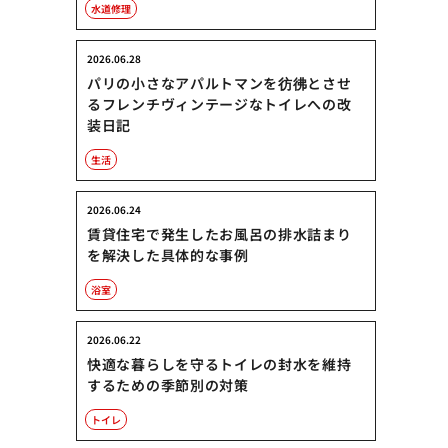
水道修理
2026.06.28
パリの小さなアパルトマンを彷彿とさせ
るフレンチヴィンテージなトイレへの改
装日記
生活
2026.06.24
賃貸住宅で発生したお風呂の排水詰まり
を解決した具体的な事例
浴室
2026.06.22
快適な暮らしを守るトイレの封水を維持
するための季節別の対策
トイレ