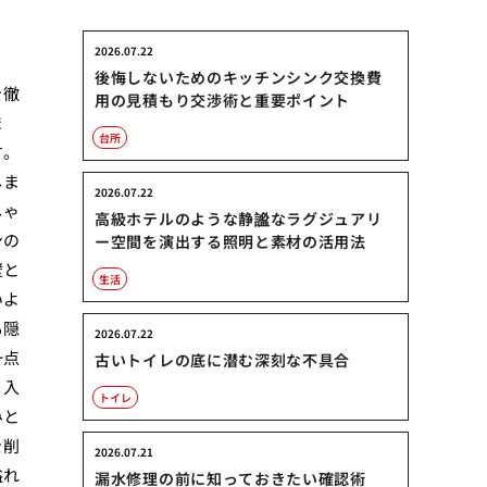
2026.07.22
後悔しないためのキッチンシンク交換費
を徹
用の見積もり交渉術と重要ポイント
ま
台所
す。
しま
2026.07.22
しゃ
高級ホテルのような静謐なラグジュアリ
ンの
ー空間を演出する照明と素材の活用法
壁と
生活
いよ
も隠
2026.07.22
一点
古いトイレの底に潜む深刻な不具合
り入
トイレ
みと
を削
2026.07.21
溢れ
漏水修理の前に知っておきたい確認術