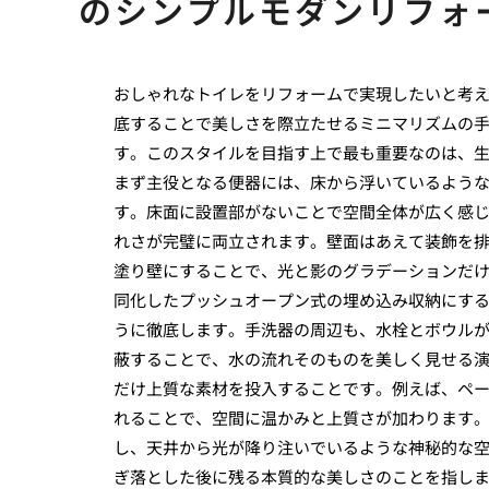
のシンプルモダンリフォ
おしゃれなトイレをリフォームで実現したいと考
底することで美しさを際立たせるミニマリズムの
す。このスタイルを目指す上で最も重要なのは、
まず主役となる便器には、床から浮いているよう
す。床面に設置部がないことで空間全体が広く感
れさが完璧に両立されます。壁面はあえて装飾を
塗り壁にすることで、光と影のグラデーションだ
同化したプッシュオープン式の埋め込み収納にす
うに徹底します。手洗器の周辺も、水栓とボウル
蔽することで、水の流れそのものを美しく見せる
だけ上質な素材を投入することです。例えば、ペ
れることで、空間に温かみと上質さが加わります
し、天井から光が降り注いでいるような神秘的な
ぎ落とした後に残る本質的な美しさのことを指し