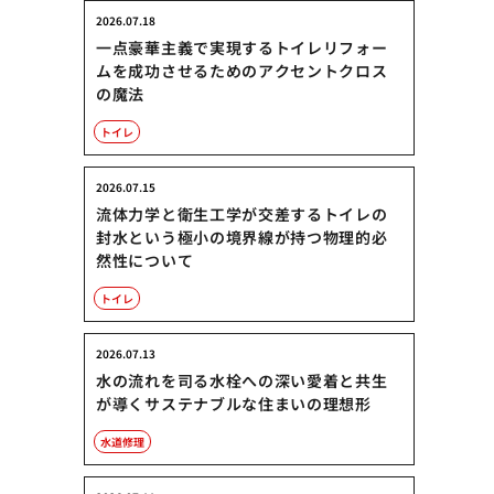
2026.07.18
一点豪華主義で実現するトイレリフォー
ムを成功させるためのアクセントクロス
の魔法
トイレ
2026.07.15
流体力学と衛生工学が交差するトイレの
封水という極小の境界線が持つ物理的必
然性について
トイレ
2026.07.13
水の流れを司る水栓への深い愛着と共生
が導くサステナブルな住まいの理想形
水道修理