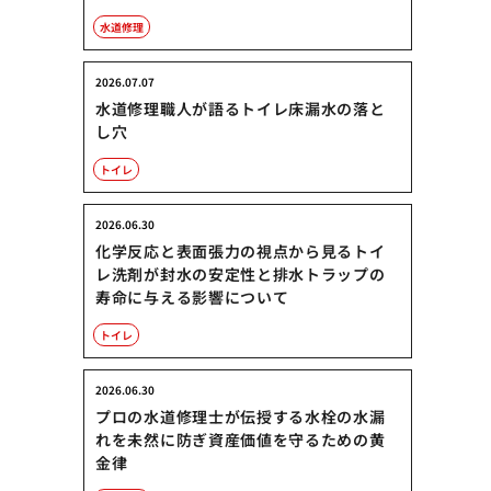
水道修理
2026.07.07
水道修理職人が語るトイレ床漏水の落と
し穴
トイレ
2026.06.30
化学反応と表面張力の視点から見るトイ
レ洗剤が封水の安定性と排水トラップの
寿命に与える影響について
トイレ
2026.06.30
プロの水道修理士が伝授する水栓の水漏
れを未然に防ぎ資産価値を守るための黄
金律