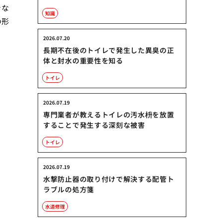
きな
知識
の形
2026.07.20
長期不在後のトイレで発生した異臭の正
体と封水の重要性を知る
トイレ
2026.07.19
専門業者が教えるトイレの汚水枡を放置
することで発生する深刻な被害
トイレ
2026.07.19
水撃防止器の取り付けで解決する配管ト
ラブルの処方箋
水道修理