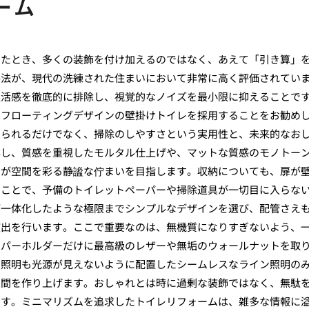
ーム
えたとき、多くの装飾を付け加えるのではなく、あえて「引き算」
手法が、現代の洗練された住まいにおいて非常に高く評価されてい
生活感を徹底的に排除し、視覚的なノイズを最小限に抑えることで
なフローティングデザインの壁掛けトイレを採用することをお勧め
じられるだけでなく、掃除のしやすさという実用性と、未来的なお
排し、質感を重視したモルタル仕上げや、マットな質感のモノトー
けが空間を彩る静謐な佇まいを目指します。収納についても、扉が
ることで、予備のトイレットペーパーや掃除道具が一切目に入らな
が一体化したような極限までシンプルなデザインを選び、配管さえ
演出を行います。ここで重要なのは、無機質になりすぎないよう、
ーパーホルダーだけに最高級のレザーや無垢のウォールナットを取
。照明も光源が見えないように配置したシームレスなライン照明の
空間を作り上げます。おしゃれとは時に過剰な装飾ではなく、無駄
ます。ミニマリズムを追求したトイレリフォームは、雑多な情報に