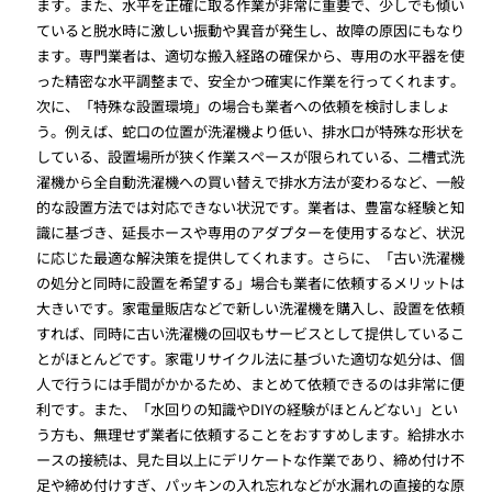
ます。また、水平を正確に取る作業が非常に重要で、少しでも傾い
ていると脱水時に激しい振動や異音が発生し、故障の原因にもなり
ます。専門業者は、適切な搬入経路の確保から、専用の水平器を使
った精密な水平調整まで、安全かつ確実に作業を行ってくれます。
次に、「特殊な設置環境」の場合も業者への依頼を検討しましょ
う。例えば、蛇口の位置が洗濯機より低い、排水口が特殊な形状を
している、設置場所が狭く作業スペースが限られている、二槽式洗
濯機から全自動洗濯機への買い替えで排水方法が変わるなど、一般
的な設置方法では対応できない状況です。業者は、豊富な経験と知
識に基づき、延長ホースや専用のアダプターを使用するなど、状況
に応じた最適な解決策を提供してくれます。さらに、「古い洗濯機
の処分と同時に設置を希望する」場合も業者に依頼するメリットは
大きいです。家電量販店などで新しい洗濯機を購入し、設置を依頼
すれば、同時に古い洗濯機の回収もサービスとして提供しているこ
とがほとんどです。家電リサイクル法に基づいた適切な処分は、個
人で行うには手間がかかるため、まとめて依頼できるのは非常に便
利です。また、「水回りの知識やDIYの経験がほとんどない」とい
う方も、無理せず業者に依頼することをおすすめします。給排水ホ
ースの接続は、見た目以上にデリケートな作業であり、締め付け不
足や締め付けすぎ、パッキンの入れ忘れなどが水漏れの直接的な原