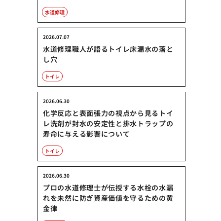
水道修理
2026.07.07
水道修理職人が語るトイレ床漏水の落と
し穴
トイレ
2026.06.30
化学反応と表面張力の視点から見るトイ
レ洗剤が封水の安定性と排水トラップの
寿命に与える影響について
トイレ
2026.06.30
プロの水道修理士が伝授する水栓の水漏
れを未然に防ぎ資産価値を守るための黄
金律