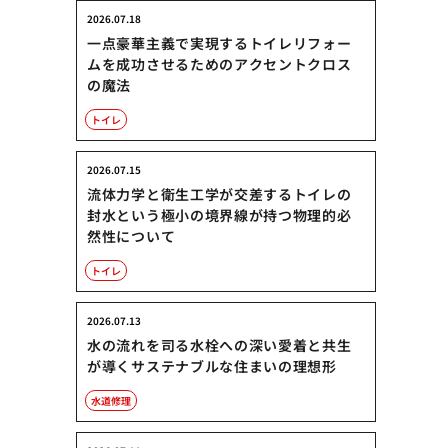
2026.07.18
一点豪華主義で実現するトイレリフォー
ムを成功させるためのアクセントクロス
の魔法
トイレ
2026.07.15
流体力学と衛生工学が交差するトイレの
封水という極小の境界線が持つ物理的必
然性について
トイレ
2026.07.13
水の流れを司る水栓への深い愛着と共生
が導くサステナブルな住まいの理想形
水道修理