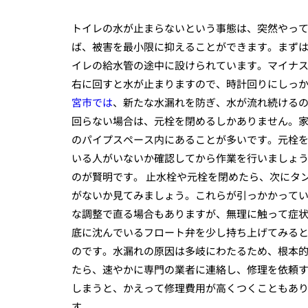
トイレの水が止まらないという事態は、突然やっ
ば、被害を最小限に抑えることができます。まず
イレの給水管の途中に設けられています。マイナ
右に回すと水が止まりますので、時計回りにしっ
宮市では
、新たな水漏れを防ぎ、水が流れ続けるの
回らない場合は、元栓を閉めるしかありません。
のパイプスペース内にあることが多いです。元栓
いる人がいないか確認してから作業を行いましょ
のが賢明です。 止水栓や元栓を閉めたら、次にタ
がないか見てみましょう。これらが引っかかって
な調整で直る場合もありますが、無理に触って症
底に沈んでいるフロート弁を少し持ち上げてみると
のです。水漏れの原因は多岐にわたるため、根本
たら、速やかに専門の業者に連絡し、修理を依頼
しまうと、かえって修理費用が高くつくこともあ
す。