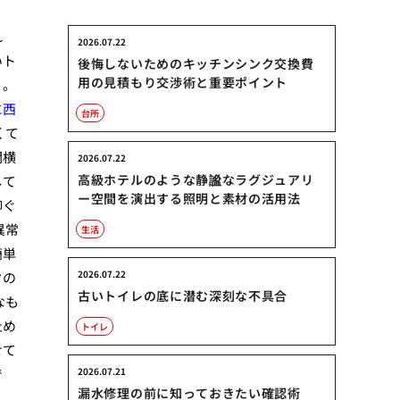
れ
2026.07.22
いト
後悔しないためのキッチンシンク交換費
用の見積もり交渉術と重要ポイント
う。
に西
台所
くて
関横
2026.07.22
高級ホテルのような静謐なラグジュアリ
して
ー空間を演出する照明と素材の活用法
仰ぐ
異常
生活
簡単
2026.07.22
クの
古いトイレの底に潜む深刻な不具合
なも
止め
トイレ
せて
で
2026.07.21
漏水修理の前に知っておきたい確認術