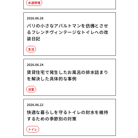
水道修理
2026.06.28
パリの小さなアパルトマンを彷彿とさせ
るフレンチヴィンテージなトイレへの改
装日記
生活
2026.06.24
賃貸住宅で発生したお風呂の排水詰まり
を解決した具体的な事例
浴室
2026.06.22
快適な暮らしを守るトイレの封水を維持
するための季節別の対策
トイレ