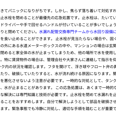
てきてパニックになりがちです。しかし、焦らず落ち着いて対処す
は止水栓を閉めることが最優先の応急処置です。止水栓は、たいて
スドライバーや手で回せるハンドルが付いていることが多いでしょ
かりと閉めてください。
水漏れ配管交換専門チームから水回り設備
を食い止めることができます。 止水栓が見当たらない場合や、固
家の外にある水道メーターボックスの中や、マンションの場合は玄
を閉めると家全体の水が止まってしまうため、他の場所で水を使用
う。特に賃貸物件の場合は、管理会社や大家さんに連絡して指示を
ンク内の状況を確認します。フタを開けて、浮き球やフロート弁の
いたり、破損していたりすると、水が流れ続ける原因になります。
状を悪化させないよう注意が必要です。一時的な対処として、タン
、水が止まることがあります。 この応急処置は、あくまで一時的
的な解決には専門知識と技術が必要です。止水栓を閉めて水漏れを
することをおすすめします。自分で解決しようとして部品を破損さ
ります。緊急事態でも冷静に対処し、適切な手順を踏むことが重要