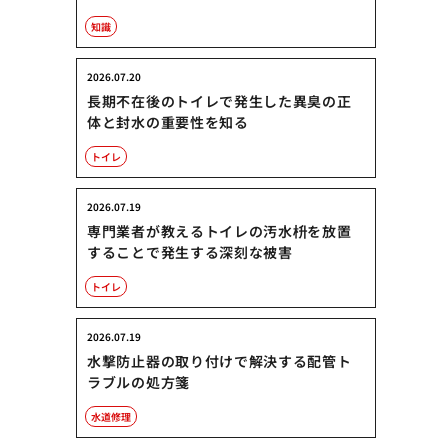
知識
2026.07.20
長期不在後のトイレで発生した異臭の正
体と封水の重要性を知る
トイレ
2026.07.19
専門業者が教えるトイレの汚水枡を放置
することで発生する深刻な被害
トイレ
2026.07.19
水撃防止器の取り付けで解決する配管ト
ラブルの処方箋
水道修理