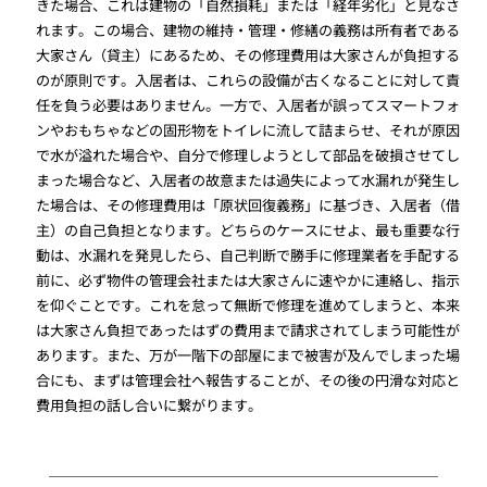
きた場合、これは建物の「自然損耗」または「経年劣化」と見なさ
れます。この場合、建物の維持・管理・修繕の義務は所有者である
大家さん（貸主）にあるため、その修理費用は大家さんが負担する
のが原則です。入居者は、これらの設備が古くなることに対して責
任を負う必要はありません。一方で、入居者が誤ってスマートフォ
ンやおもちゃなどの固形物をトイレに流して詰まらせ、それが原因
で水が溢れた場合や、自分で修理しようとして部品を破損させてし
まった場合など、入居者の故意または過失によって水漏れが発生し
た場合は、その修理費用は「原状回復義務」に基づき、入居者（借
主）の自己負担となります。どちらのケースにせよ、最も重要な行
動は、水漏れを発見したら、自己判断で勝手に修理業者を手配する
前に、必ず物件の管理会社または大家さんに速やかに連絡し、指示
を仰ぐことです。これを怠って無断で修理を進めてしまうと、本来
は大家さん負担であったはずの費用まで請求されてしまう可能性が
あります。また、万が一階下の部屋にまで被害が及んでしまった場
合にも、まずは管理会社へ報告することが、その後の円滑な対応と
費用負担の話し合いに繋がります。