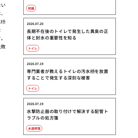
ない
知識
は、
水枡
2026.07.20
な
長期不在後のトイレで発生した異臭の正
体と封水の重要性を知る
す。
失敗
トイレ
2026.07.19
専門業者が教えるトイレの汚水枡を放置
することで発生する深刻な被害
トイレ
2026.07.19
水撃防止器の取り付けで解決する配管ト
ラブルの処方箋
水道修理