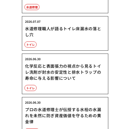
水道修理
2026.07.07
水道修理職人が語るトイレ床漏水の落と
し穴
トイレ
2026.06.30
化学反応と表面張力の視点から見るトイ
レ洗剤が封水の安定性と排水トラップの
寿命に与える影響について
トイレ
2026.06.30
プロの水道修理士が伝授する水栓の水漏
れを未然に防ぎ資産価値を守るための黄
金律