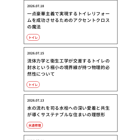
2026.07.18
一点豪華主義で実現するトイレリフォー
ムを成功させるためのアクセントクロス
の魔法
トイレ
2026.07.15
流体力学と衛生工学が交差するトイレの
封水という極小の境界線が持つ物理的必
然性について
トイレ
2026.07.13
水の流れを司る水栓への深い愛着と共生
が導くサステナブルな住まいの理想形
水道修理