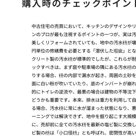
購入時のチェックポイン
中古住宅の売買において、キッチンのデザインや
ンのプロが最も注視するポイントの一つが、実は
美しくリフォームされていても、地中の汚水枡が
円単位の修繕費を必要とする「潜伏した瑕疵」と
クリート製の汚水枡が標準的でしたが、これらが
ックすべきは、まず庭や駐車場の隅にある汚水枡
りする場合、枡の内部で漏水が起き、周囲の土砂
面に白い粉が吹いていたり、底のインバートが崩
的にトイレの逆流や、最悪の場合は建物の不等沈
どうかも重要です。本来、排水は重力を利用して
る場合、汚水枡に常に水が溜まった状態になり、
ーニングでは解決できず、地中を掘り起こす大規
に、売却前に全ての汚水枡を最新の塩ビ製に交換
ビ製の枡は「小口径枡」とも呼ばれ、密閉性が高