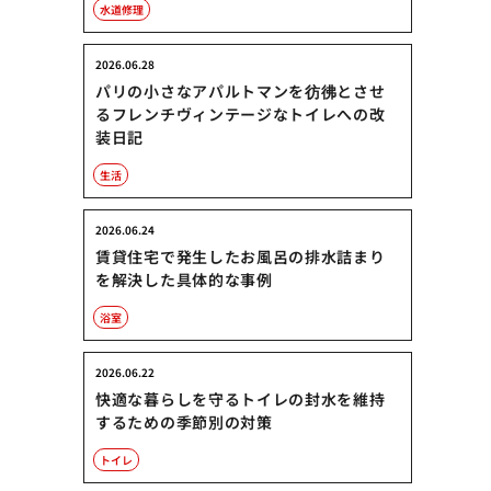
水道修理
2026.06.28
パリの小さなアパルトマンを彷彿とさせ
るフレンチヴィンテージなトイレへの改
装日記
生活
2026.06.24
賃貸住宅で発生したお風呂の排水詰まり
を解決した具体的な事例
浴室
2026.06.22
快適な暮らしを守るトイレの封水を維持
するための季節別の対策
トイレ