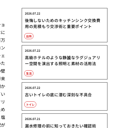
2026.07.22
後悔しないためのキッチンシンク交換費
ショ
用の見積もり交渉術と重要ポイント
なに
台所
百万
コン
2026.07.22
チェ
高級ホテルのような静謐なラグジュアリ
いた
ー空間を演出する照明と素材の活用法
の壁
生活
将来
切か
2026.07.22
てい
古いトイレの底に潜む深刻な不具合
クリ
トイレ
ため
。塩
2026.07.21
配が
漏水修理の前に知っておきたい確認術