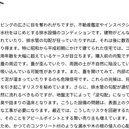
ト
リビングの広さに目を奪われがちですが、不動産鑑定やインスペク
汚水枡をはじめとする排水設備のコンディションです。建物がどん
壊れていたり、排水管の勾配が狂っていたりすれば、それは後に数
なり得ます。特に昭和から平成初期にかけて建てられた住宅では、
耐用年数を大幅に超えているケースが目立ちます。購入前の内覧で
の蓋の周辺です。蓋が歪んでいたり、周囲の土が不自然に陥没して
を吸い込んでいる可能性があります。また、蓋を開けてみて、内部
れて泥が溜まっていたりするのも危険信号です。これらの兆候は、
下を引き起こすリスクを秘めています。さらに、排水管の勾配が適
自然に流れるべきものですが、地盤沈下によって「逆勾配」になっ
悪臭や詰まりの温床となります。こうした設備の問題は、表面上の
模な工事が必要になります。最近では、こうしたリスクを回避する
し、そのことをアピールポイントとする賢い売り主も増えています
いため、かつてのコンクリート枡のような漏水や木の根の侵入の心