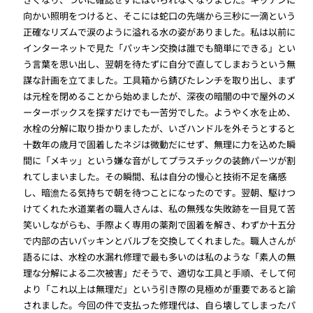
向かい照明をつけると、そこには蛇口の先端から三秒に一滴という
正確なリズムで涙のように溢れる水の姿がありました。私は以前に
インターネットで見た「パッキン交換は誰でも簡単にできる」とい
う言葉を思い出し、翌朝を待たずに自分で直してしまおうという無
謀な計画を立てました。工具箱から錆びたレンチを取り出し、まず
は元栓を閉めることから始めましたが、深夜の暗闇の中で屋外のメ
ーターボックスを探すだけでも一苦労でした。ようやく水を止め、
水栓の分解に取り掛かりましたが、いざハンドルを外そうとすると
十数年の歳月で固着したネジは微動だにせず、無理に力を込めた瞬
間に「メキッ」という嫌な音がしてプラスチックの装飾パーツが割
れてしまいました。その瞬間、私は自分の慢心と技術不足を痛感
し、暗澹たる気持ちで朝を待つことになったのです。翌朝、駆けつ
けてくれた水道業者の職人さんは、私の無残な失敗跡を一目見て苦
笑いしながらも、手際よく専用の薬剤で固着を解き、わずか十五分
で内部の古いパッキンとバルブを交換してくれました。職人さんが
語るには、水栓の水漏れ修理で最も多いのは私のような「素人の無
理な分解による二次被害」だそうで、適切な工具と手順、そして何
より「これ以上は無理だ」という引き際の見極めが重要であると諭
されました。今回の件で支払った修理代は、自ら壊してしまったパ